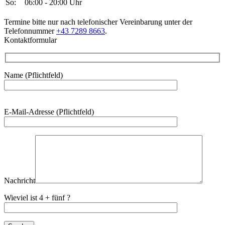
So:
06:00 - 20:00 Uhr
Termine bitte nur nach telefonischer Vereinbarung unter der
Telefonnummer
+43 7289 8663
.
Kontaktformular
Name (Pflichtfeld)
Bitte
E-Mail-Adresse (Pflichtfeld)
lasse
dieses
Feld
leer.
Nachricht
Wieviel ist 4 + fünf ?